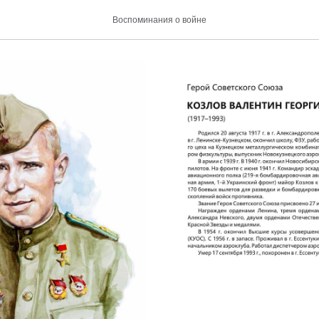
алентин Георгиевич (1917-
Воспоминания о войне