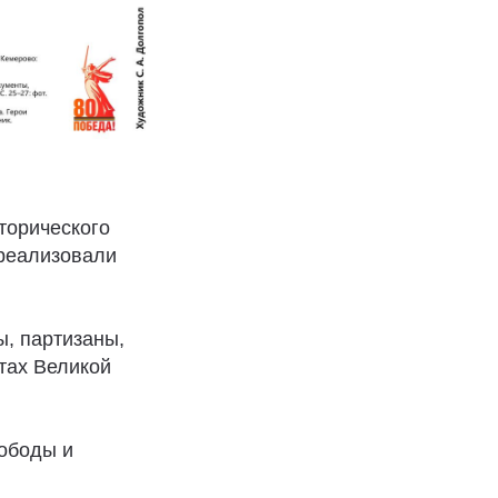
торического
 реализовали
ы, партизаны,
нтах Великой
вободы и