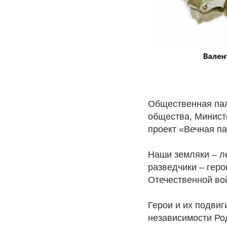
Общественная пал
общества, Минист
проект «Вечная па
Наши земляки – ле
разведчики – геро
Отечественной во
Герои и их подви
независимости Ро