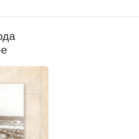
ода
-е