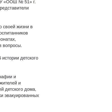
У «ООШ № 51» г.
представители
 своей жизни в
воспитанников
понатах,
в вопросы.
 истории детского
рафии и
жителей и
й детского дома,
ки эвакуированных