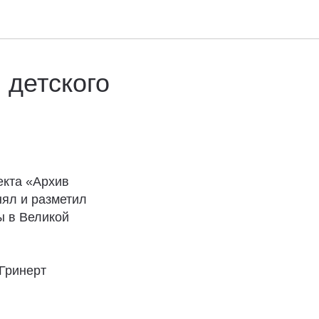
 детского
екта «Архив
нял и разметил
ы в Великой
 Гринерт