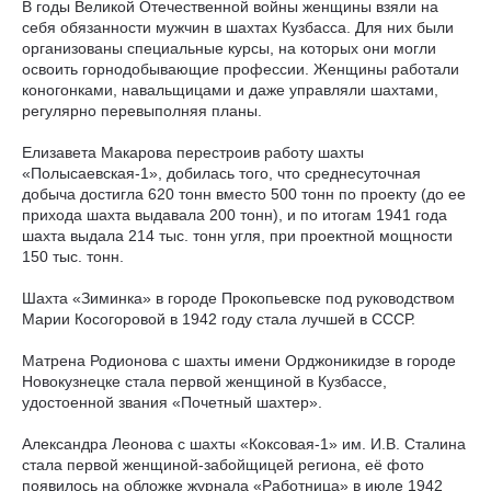
В годы Великой Отечественной войны женщины взяли на
себя обязанности мужчин в шахтах Кузбасса. Для них были
организованы специальные курсы, на которых они могли
освоить горнодобывающие профессии. Женщины работали
коногонками, навальщицами и даже управляли шахтами,
регулярно перевыполняя планы.
Елизавета Макарова перестроив работу шахты
«Полысаевская-1», добилась того, что среднесуточная
добыча достигла 620 тонн вместо 500 тонн по проекту (до ее
прихода шахта выдавала 200 тонн), и по итогам 1941 года
шахта выдала 214 тыс. тонн угля, при проектной мощности
150 тыс. тонн.
Шахта «Зиминка» в городе Прокопьевске под руководством
Марии Косогоровой в 1942 году стала лучшей в СССР.
Матрена Родионова с шахты имени Орджоникидзе в городе
Новокузнецке стала первой женщиной в Кузбассе,
удостоенной звания «Почетный шахтер».
Александра Леонова с шахты «Коксовая-1» им. И.В. Сталина
стала первой женщиной-забойщицей региона, её фото
появилось на обложке журнала «Работница» в июле 1942