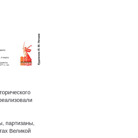
торического
 реализовали
ы, партизаны,
нтах Великой