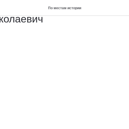
адимир Александрович и 
По местам истории
колаевич