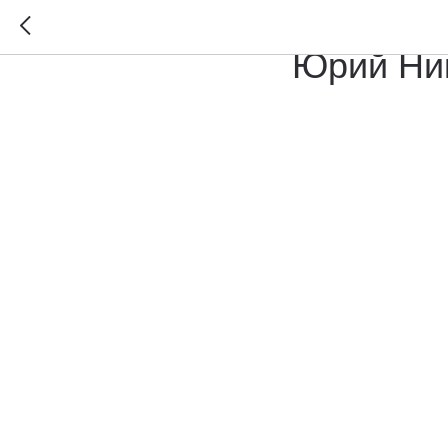
Кених Вл
Юрий Ни