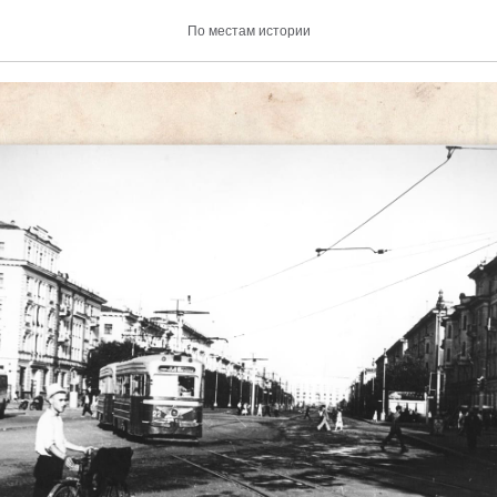
 Советский, 1950-е
По местам истории