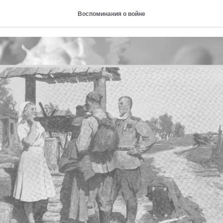
ение демобилизованных
Воспоминания о войне