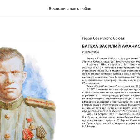
асилий Афанасьевич (1919
Воспоминания о войне