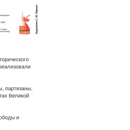
торического
 реализовали
ы, партизаны,
нтах Великой
вободы и