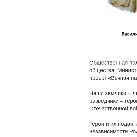
Общественная пал
общества, Минист
проект «Вечная па
Наши земляки – ле
разведчики – геро
Отечественной во
Герои и их подви
независимости Ро