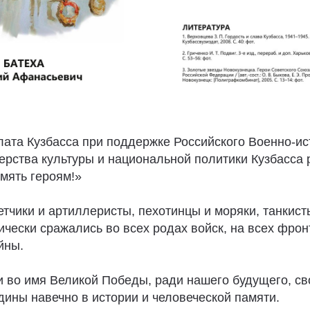
ата Кузбасса при поддержке Российского Военно-ис
ерства культуры и национальной политики Кузбасса
мять героям!»
тчики и артиллеристы, пехотинцы и моряки, танкист
ически сражались во всех родах войск, на всех фро
йны.
ги во имя Великой Победы, ради нашего будущего, с
дины навечно в истории и человеческой памяти.